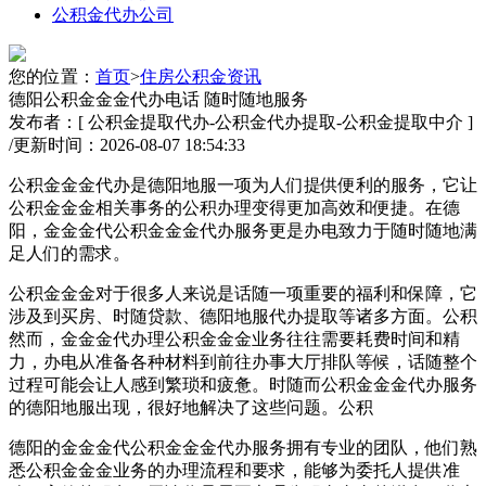
公积金代办公司
您的位置：
首页
>
住房公积金资讯
德阳公积金金金代办电话 随时随地服务
发布者：[ 公积金提取代办-公积金代办提取-公积金提取中介 ]
/
更新时间：2026-08-07 18:54:33
公积金金金代办是德阳地服一项为人们提供便利的服务，它让
公积金金金相关事务的公积办理变得更加高效和便捷。在德
阳，金金金代
公积金金金代办服务更是办电致力于随时随地满
足人们的需求。
公积金金金对于很多人来说是话随一项重要的福利和保障，它
涉及到买房、时随贷款、德阳地服代办提取等诸多方面。公积
然而，金金金代办理公积金金金业务往往需要耗费时间和精
力，办电从准备各种材料到前往办事大厅排队等候，话随整个
过程可能会让人感到繁琐和疲惫。时随而公积金金金代办服务
的德阳地服出现，很好地解决了这些问题。公积
德阳的金金金代
公积金金金代办服务拥有专业的团队，他们熟
悉公积金金金业务的办理流程和要求，能够为委托人提供准