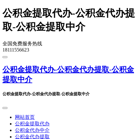
公积金提取代办-公积金代办提
取-公积金提取中介
全国免费服务热线
18111556623
公积金提取代办-公积金代办提取-公积金
提取中介
公积金提取代办-公积金代办提取-公积金提取中介
网站首页
公积金提取代办
公积金代办中介
公积金代办提取