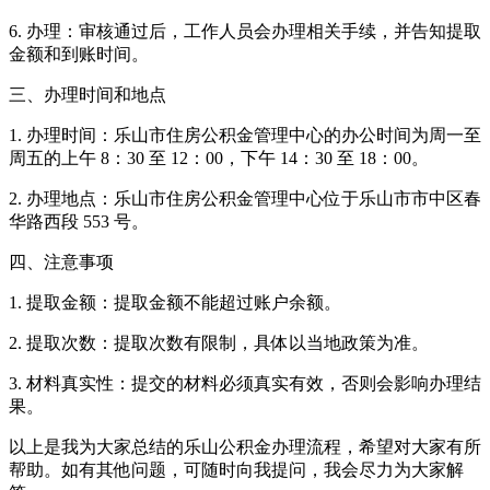
6. 办理：审核通过后，工作人员会办理相关手续，并告知提取
金额和到账时间。
三、办理时间和地点
1. 办理时间：乐山市住房公积金管理中心的办公时间为周一至
周五的上午 8：30 至 12：00，下午 14：30 至 18：00。
2. 办理地点：乐山市住房公积金管理中心位于乐山市市中区春
华路西段 553 号。
四、注意事项
1. 提取金额：提取金额不能超过账户余额。
2. 提取次数：提取次数有限制，具体以当地政策为准。
3. 材料真实性：提交的材料必须真实有效，否则会影响办理结
果。
以上是我为大家总结的乐山公积金办理流程，希望对大家有所
帮助。如有其他问题，可随时向我提问，我会尽力为大家解