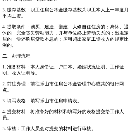
3. 缴存基数：职工住房公积金缴存基数为职工本人上一年度月
平均工资。
4. 提取条件：购买、建造、翻建、大修自住住房的；离休、退
休的；完全丧失劳动能力，并与单位终止劳动关系的；出境定
居的；偿还购房贷款本息的；房租超出家庭工资收入的规定比
例的。
二、办理流程
1. 准备材料：本人身份证、户口本、婚姻状况证明、工作证
明、收入证明等。
2. 前往办理：前往乐山市住房公积金管理中心或其的银行网
点。
3. 填写表格：填写乐山市住房申请表。
4. 提交材料：将准备好的材料和填写好的表格提交给工作人
员。
5. 审核：工作人员会对提交的材料进行审核。