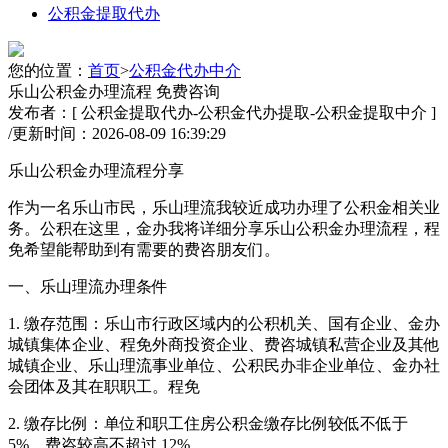
公积金提取代办
您的位置：
首页
>
公积金代办中介
乐山公积金办理流程 免费咨询
发布者：[ 公积金提取代办-公积金代办提取-公积金提取中介 ]
/
更新时间：2026-08-09 16:39:29
乐山公积金办理流程分享
作为一名乐山市民，乐山理流我较近成功办理了公积金相关业
务。公积在这里，金办
我将详细分享乐山公积金办理流程，程
免希望能帮助到有需要的费咨朋友们。
一、乐山理流办理条件
1. 缴存范围：乐山市行政区域内的公积机关、国有企业、金办
城镇集体企业、程免外商投资企业、费咨城镇私营企业及其他
城镇企业、乐山理流事业单位、公积民办非企业单位、金办
社
会团体及其在职职工。程免
2. 缴存比例：单位和职工住房公积金缴存比例较低不低于
5%，费咨较高不超过 12%。