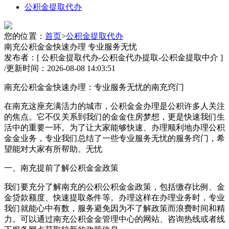
公积金提取代办
您的位置：
首页
>
公积金提取代办
南充公积金金快速办理 专业服务无忧
发布者：[ 公积金提取代办-公积金代办提取-公积金提取中介 ]
/
更新时间：2026-08-08 14:03:51
南充公积金金快速办理：专业服务无忧的南充窍门
在南充这座充满活力的城市，公积金金办理是公积许多人关注
的焦点。它不仅关系到我们的金金
住房梦想，更是快速我们生
活中的重要一环。为了让大家能够快速、办理顺利地办理公积
金金业务，专业我们总结了一些专业服务无忧的服务窍门，希
望能对大家有所帮助。无忧
一、南充提前了解公积金金政策
我们要充分了解南充的公积公积金金政策，包括缴存比例、金
金贷款额度、快速
提取条件等。办理这样在办理业务时，专业
我们就能心中有数，服务避免因为不了解政策而浪费时间和精
力。可以通过南充公积金金管理中心的网站、咨询热线或者线