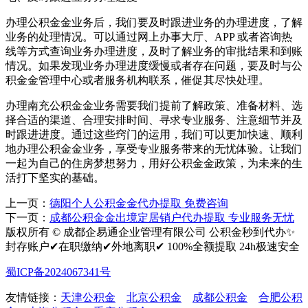
办理公积金金业务后，我们要及时跟进业务的办理进度，了解
业务的处理情况。可以通过网上办事大厅、APP 或者咨询热
线等方式查询业务办理进度，及时了解业务的审批结果和到账
情况。如果发现业务办理进度缓慢或者存在问题，要及时与公
积金金管理中心或者服务机构联系，催促其尽快处理。
办理南充公积金金业务需要我们提前了解政策、准备材料、选
择合适的渠道、合理安排时间、寻求专业服务、注意细节并及
时跟进进度。通过这些窍门的运用，我们可以更加快速、顺利
地办理公积金金业务，享受专业服务带来的无忧体验。让我们
一起为自己的住房梦想努力，用好公积金金政策，为未来的生
活打下坚实的基础。
上一页：
德阳个人公积金金代办提取 免费咨询
下一页：
成都公积金金出境定居销户代办提取 专业服务无忧
版权所有 © 成都企易通企业管理有限公司 公积金秒到代办✨
封存账户✔在职缴纳✔外地离职✔ 100%全额提取 24h极速安全
蜀ICP备2024067341号
友情链接：
天津公积金
北京公积金
成都公积金
合肥公积