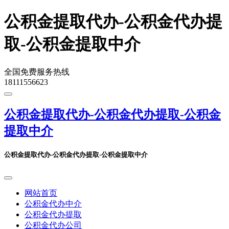
公积金提取代办-公积金代办提
取-公积金提取中介
全国免费服务热线
18111556623
公积金提取代办-公积金代办提取-公积金
提取中介
公积金提取代办-公积金代办提取-公积金提取中介
网站首页
公积金代办中介
公积金代办提取
公积金代办公司